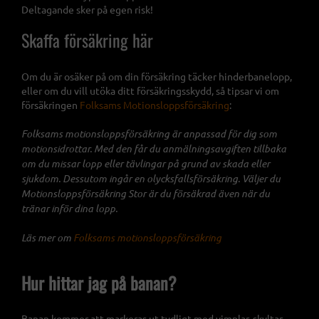
Deltagande sker på egen risk!
Skaffa försäkring här
Om du är osäker på om din försäkring täcker hinderbanelopp,
eller om du vill utöka ditt försäkringsskydd, så tipsar vi om
försäkringen
Folksams Motionsloppsförsäkring
:
Folksams motionsloppsförsäkring är anpassad för dig som
motionsidrottar. Med den får du anmälningsavgiften tillbaka
om du missar lopp eller tävlingar på grund av skada eller
sjukdom. Dessutom ingår en olycksfallsförsäkring. Väljer du
Motionsloppsförsäkring Stor är du försäkrad även när du
tränar inför dina lopp.
Läs mer om
Folksams motionsloppsförsäkring
Hur hittar jag på banan?
Banan kommer att markeras ut tydligt med vimplar, skyltar